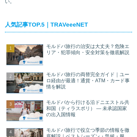
い。
人気記事TOP.5｜TRAVeeeNET
モルドバ旅行の治安は大丈夫？危険エ
リア・犯罪傾向・安全対策を徹底解説
モルドバ旅行の両替完全ガイド｜ユー
ロ経由が最適！通貨・ATM・カード事
情を解説
モルドバから行ける沿ドニエストル共
和国（ティラスポリ） — 未承認国家
の出入国情報
モルドバ旅行で役立つ季節の情報を徹
底解説｜ベストシーズン・気候・服