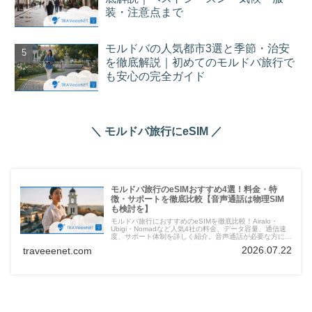
装・注意点まで
モルドバの人気都市3選と季節・治安
を徹底解説｜初めてのモルドバ旅行で
も安心の完全ガイド
＼ モルドバ旅行にeSIM ／
モルドバ旅行のeSIMおすすめ4選！料金・特
徴・サポートを徹底比較【音声通話は物理SIM
も検討を】
モルドバ旅行におすすめのeSIMを徹底比較！Airalo・
Ubigi・Nomadなど人気4社の料金、データ容量、通信速
度、サポート体制を詳しく紹介。音声通話が必要な方には
物理SIMの選択肢もあわせて解説します。
2026.07.22
traveeenet.com