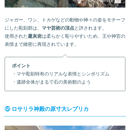
ジャガー、ワシ、トカゲなどの動物や神々の姿をモチーフ
にした彫刻群は、
マヤ芸術の頂点
と評されます。
使用された
凝灰岩
は柔らかく彫りやすいため、王や神官の
表情まで緻密に再現されています。
ポイント
・マヤ彫刻特有のリアルな表情とシンボリズム
・遺跡全体がまるで石の美術館のよう
⑤ ロサリラ神殿の原寸大レプリカ