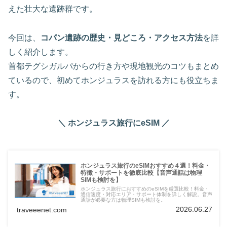
えた壮大な遺跡群です。
今回は、
コパン遺跡の歴史・見どころ・アクセス方法
を詳
しく紹介します。
首都テグシガルパからの行き方や現地観光のコツもまとめ
ているので、初めてホンジュラスを訪れる方にも役立ちま
す。
＼ ホンジュラス旅行にeSIM ／
ホンジュラス旅行のeSIMおすすめ４選！料金・
特徴・サポートを徹底比較【音声通話は物理
SIMも検討を】
ホンジュラス旅行におすすめのeSIMを厳選比較！料金・
通信速度・対応エリア・サポート体制を詳しく解説。音声
通話が必要な方は物理SIMも検討を。
2026.06.27
traveeenet.com