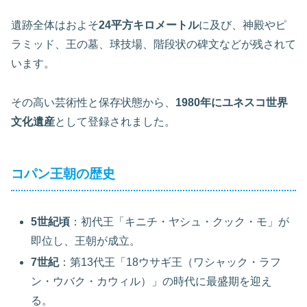
遺跡全体はおよそ
24平方キロメートル
に及び、神殿やピ
ラミッド、王の墓、球技場、階段状の碑文などが残されて
います。
その高い芸術性と保存状態から、
1980年にユネスコ世界
文化遺産
として登録されました。
コパン王朝の歴史
5世紀頃
：初代王「キニチ・ヤシュ・クック・モ」が
即位し、王朝が成立。
7世紀
：第13代王「18ウサギ王（ワシャック・ラフ
ン・ウバク・カウィル）」の時代に最盛期を迎え
る。