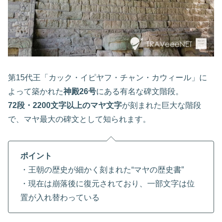
第15代王「カック・イピヤフ・チャン・カウィール」に
よって築かれた
神殿26号
にある有名な碑文階段。
72段・2200文字以上のマヤ文字
が刻まれた巨大な階段
で、マヤ最大の碑文として知られます。
ポイント
・王朝の歴史が細かく刻まれた“マヤの歴史書”
・現在は崩落後に復元されており、一部文字は位
置が入れ替わっている