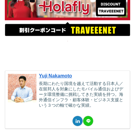
Yuji Nakamoto
長期にわたり国境を越えて活動する日本人／
在留邦人を対象にしたモバイル通信およびデ
ータ環境整備に挑戦してきた実績を持つ。海
外通信インフラ・顧客体験・ビジネス支援と
いう３つの軸で確かな実績。