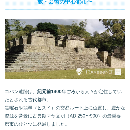
教・芸術の中心都市〜
コパン遺跡は、
紀元前1400年ごろ
から人々が定住してい
たとされる古代都市。
黒曜石や翡翠（ヒスイ）の交易ルート上に位置し、豊かな
資源を背景に古典期マヤ文明（AD 250〜900）の最重要
都市のひとつに発展しました。