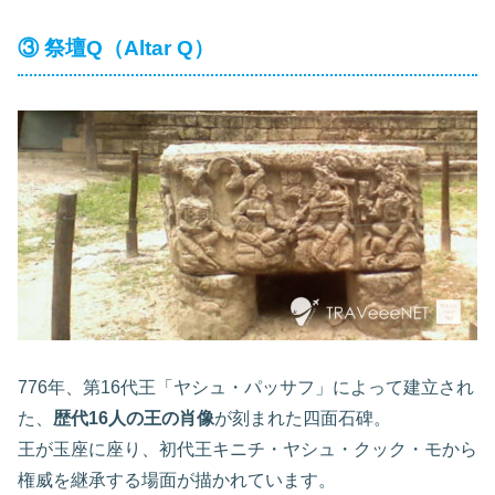
③ 祭壇Q（Altar Q）
776年、第16代王「ヤシュ・パッサフ」によって建立され
た、
歴代16人の王の肖像
が刻まれた四面石碑。
王が玉座に座り、初代王キニチ・ヤシュ・クック・モから
権威を継承する場面が描かれています。