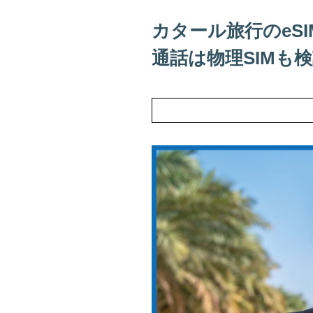
カタール旅行のeS
通話は物理SIMも