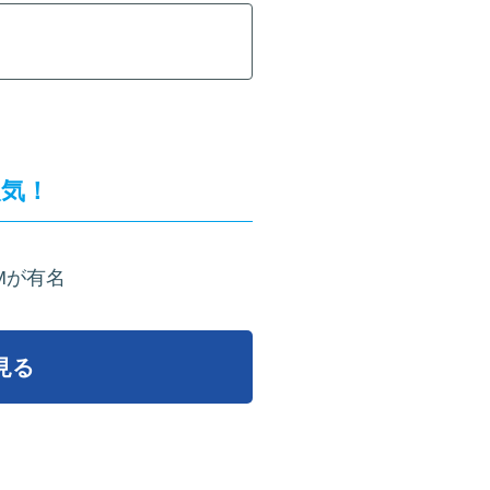
人気！
IMが有名
見る