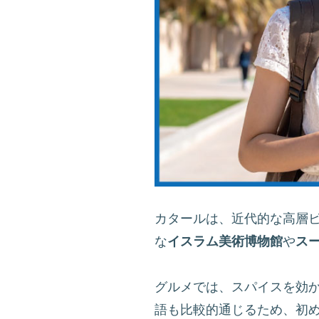
カタールは、近代的な高層
な
イスラム美術博物館
や
ス
グルメでは、スパイスを効
語も比較的通じるため、初