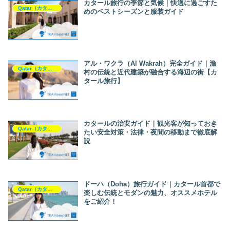
カタール旅行の季節と気候｜快適に過ごすた
Qatar（カタール）
めのベストシーズンと服装ガイド
アル・ワクラ（Al Wakrah）完全ガイド｜漁
Qatar（カタール）
村の伝統と近代建築が融合する海辺の街【カ
タール旅行】
カタールの治安ガイド｜観光客が知っておき
Qatar（カタール）
たい安全対策・法律・夜間の移動まで徹底解
説
ドーハ（Doha）旅行ガイド｜カタール首都で
Qatar（カタール）
楽しむ伝統とモダンの魅力、オススメホテル
をご紹介！