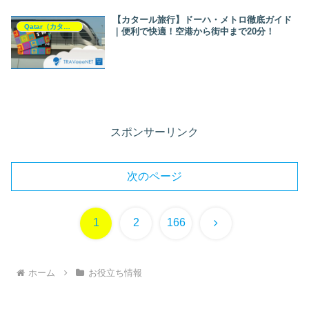
【カタール旅行】ドーハ・メトロ徹底ガイド
Qatar（カタール）
｜便利で快適！空港から街中まで20分！
スポンサーリンク
次のページ
次
1
2
166
へ
ホーム
お役立ち情報