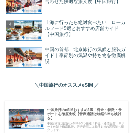
合わせた快適な旅支度【中国旅行】
上海に行ったら絶対食べたい！ローカ
ルフード5選とおすすめ店舗ガイド
【中国旅行】
中国の首都！北京旅行の気候と服装ガ
イド｜季節別の気温や持ち物を徹底解
説！
＼中国旅行のオススメeSIM ／
中国旅行のeSIMおすすめ3選！料金・特徴・サ
ポートを徹底比較【音声通話は物理SIMも検討
を】
中国旅行に最適なeSIMを3つ厳選！料金・通信品質・サポ
ート体制を徹底比較。音声通話には物理SIMの選択肢も紹
介します。