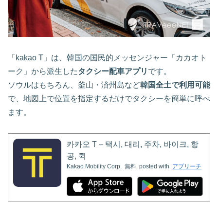
「kakao T」は、韓国の国民的メッセンジャー「カカオト
ーク」から派生した
タクシー配車アプリ
です。
ソウルはもちろん、釜山・済州島など
韓国全土で利用可能
で、地図上で位置を指定するだけでタクシーを簡単に呼べ
ます。
카카오 T – 택시, 대리, 주차, 바이크, 항
공, 퀵
Kakao Mobility Corp.
無料
posted with
アプリーチ