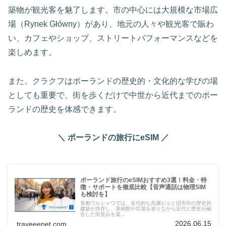
築物が観光客を魅了します。市の中心には大規模な市場広
場（Rynek Główny）があり、地元の人々や観光客で賑わ
い、カフェやショップ、ストリートパフォーマンスなどを
楽しめます。
また、クラクフはポーランドの歴史的・文化的な学びの場
としても重要で、街を歩くだけで中世から近代までのポー
ランドの歴史を体感できます。
＼ ポーランドの旅行にeSIM ／
ポーランド旅行のeSIMおすすめ3選！料金・特
徴・サポートを徹底比較【音声通話は物理SIM
も検討を】
首都ワルシャワでは、近代的な高層ビルと旧市街の歴史的
建築が共存し、美術館や広場を巡りながら近代と歴史が融
合した街並みを楽...
2026.06.15
traveeenet.com