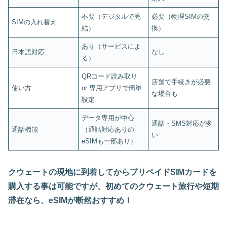
不要（デジタルで完
必要（物理SIMの交
SIMの入れ替え
結）
換）
あり（サービスによ
日本語対応
なし
る）
QRコード読み取り
店舗で手続きが必要
使い方
or 専用アプリで簡単
な場合も
設定
データ専用が中心
通話・SMS対応が多
通話機能
（通話対応ありの
い
eSIMも一部あり）
クウェートの現地に到着してからプリペイドSIMカードを
購入する事は可能ですが、初めてのクウェート旅行や短期
滞在なら、eSIMが断然おすすめ！