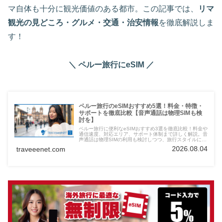
マ自体も十分に観光価値のある都市。この記事では、
リマ
観光の見どころ・グルメ・交通・治安情報
を徹底解説しま
す！
＼ ペルー旅行にeSIM ／
ペルー旅行のeSIMおすすめ5選！料金・特徴・
サポートを徹底比較【音声通話は物理SIMも検
討を】
ペルー旅行に便利なeSIMおすすめ3選を徹底比較！料金や
通信速度、対応エリア、サポート体制まで詳しく解説。音
声通話は物理SIMの利用も検討しつつ、旅行スタイルに合
わせた最適なeSIM選びをサポートします。
2026.08.04
traveeenet.com