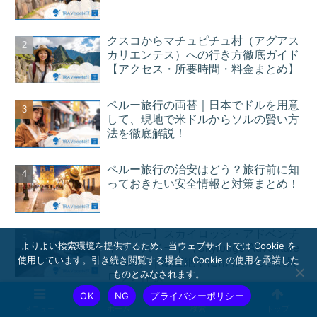
クスコからマチュピチュ村（アグアス
カリエンテス）への行き方徹底ガイド
【アクセス・所要時間・料金まとめ】
ペルー旅行の両替｜日本でドルを用意
して、現地で米ドルからソルの賢い方
法を徹底解説！
ペルー旅行の治安はどう？旅行前に知
っておきたい安全情報と対策まとめ！
【ペルー】スカイロッジ・アドベンチ
よりよい検索環境を提供するため、当ウェブサイトでは Cookie を
ャー・スイート（Skylodge Adventure
使用しています。引き続き閲覧する場合、Cookie の使用を承諾した
Suites）｜断崖絶壁に吊るされた絶景
ものとみなされます。
ロッジ体験
OK
NG
プライバシーポリシー
メニュー
ホーム
検索
トップ