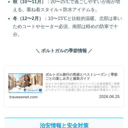
秋（10〜11月）
：20〜25℃で過ごしやすいが雨が増
える。重ね着スタイル＋防水アイテムを。
冬（12〜2月）
：10〜15℃と比較的温暖。北部は寒い
ためコートやセーター必須、南部は軽めの防寒で十
分。
＼ ポルトガルの季節情報 ／
ポルトガル旅行の気候とベストシーズン｜季節
ごとの楽しみ方と服装ガイド
ポルトガル旅行の気候やベストシーズンを徹底解説！春夏
秋冬それぞれの楽しみ方とおすすめの服装を紹介。観光や
ビーチリゾートを快適に楽しむための旅行準備ガイドで
す。
2026.06.25
traveeenet.com
治安情報と安全対策