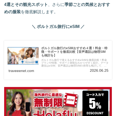
4選とその観光スポット
、さらに
季節ごとの気候とおすす
めの服装
を徹底解説します。
＼ ポルトガル旅行にeSIM ／
ポルトガル旅行のeSIMおすすめ４選！料金・特
徴・サポートを徹底比較【音声通話は物理SIM
も検討を】
ポルトガル旅行で使えるおすすめeSIMを徹底比較！料金
プランや特徴、サポート体制をわかりやすく紹介。データ
通信はeSIM、音声通話は物理SIMの併用も検討して、快
適で安心な旅を楽しみましょう。
2026.06.25
traveeenet.com