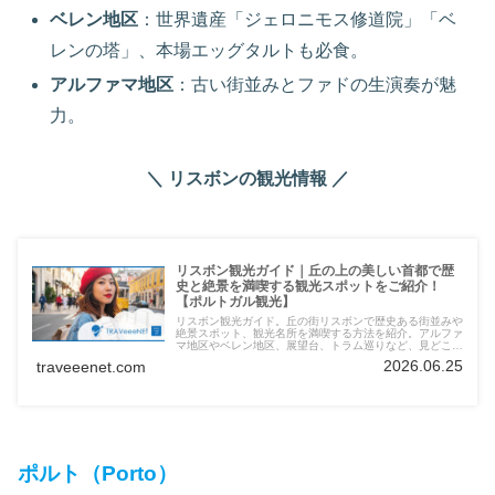
ベレン地区
：世界遺産「ジェロニモス修道院」「ベ
レンの塔」、本場エッグタルトも必食。
アルファマ地区
：古い街並みとファドの生演奏が魅
力。
＼ リスボンの観光情報 ／
リスボン観光ガイド｜丘の上の美しい首都で歴
史と絶景を満喫する観光スポットをご紹介！
【ポルトガル観光】
リスボン観光ガイド。丘の街リスボンで歴史ある街並みや
絶景スポット、観光名所を満喫する方法を紹介。アルファ
マ地区やベレン地区、展望台、トラム巡りなど、見どころ
を網羅したリスボン旅行の完全ガイドです。
2026.06.25
traveeenet.com
ポルト（Porto）