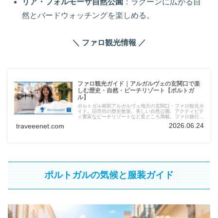
リア・フォルモーサ自然公園
：ラグーンに広がる自
然とバードウォッチングを楽しめる。
＼ ファロ観光情報 ／
ファロ観光ガイド｜アルガルヴェの玄関口で楽
しむ歴史・自然・ビーチリゾート【ポルトガ
ル】
ポルトガル南部アルガルヴェ地方の玄関口・ファロ観光ガ
イド。旧市街の歴史散策、美しい自然公園、アクティビテ
ィ豊富なビーチリゾートなど見どころ満載。ファロ旅行の
魅力とおすすめスポットを徹底紹介します。
2026.06.24
traveeenet.com
ポルトガルの気候と服装ガイド