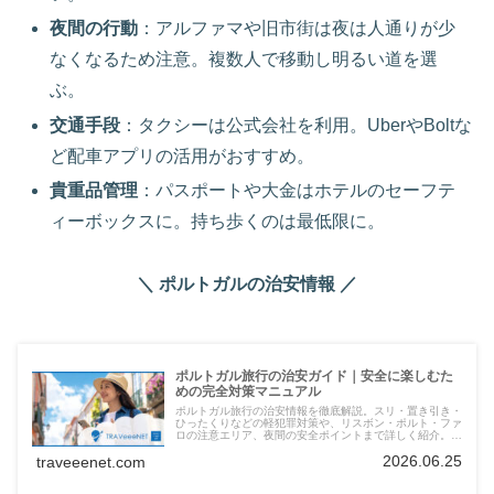
夜間の行動
：アルファマや旧市街は夜は人通りが少
なくなるため注意。複数人で移動し明るい道を選
ぶ。
交通手段
：タクシーは公式会社を利用。UberやBoltな
ど配車アプリの活用がおすすめ。
貴重品管理
：パスポートや大金はホテルのセーフテ
ィーボックスに。持ち歩くのは最低限に。
＼ ポルトガルの治安情報 ／
ポルトガル旅行の治安ガイド｜安全に楽しむた
めの完全対策マニュアル
ポルトガル旅行の治安情報を徹底解説。スリ・置き引き・
ひったくりなどの軽犯罪対策や、リスボン・ポルト・ファ
ロの注意エリア、夜間の安全ポイントまで詳しく紹介。安
心して旅を楽しむための必読ガイドです。
2026.06.25
traveeenet.com