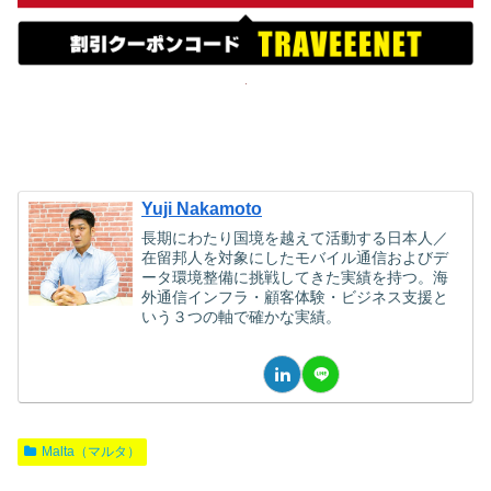
Yuji Nakamoto
長期にわたり国境を越えて活動する日本人／
在留邦人を対象にしたモバイル通信およびデ
ータ環境整備に挑戦してきた実績を持つ。海
外通信インフラ・顧客体験・ビジネス支援と
いう３つの軸で確かな実績。
Malta（マルタ）