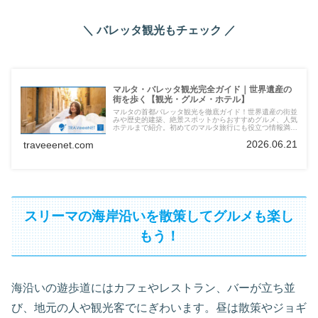
＼ バレッタ観光もチェック ／
マルタ・バレッタ観光完全ガイド｜世界遺産の
街を歩く【観光・グルメ・ホテル】
マルタの首都バレッタ観光を徹底ガイド！世界遺産の街並
みや歴史的建築、絶景スポットからおすすめグルメ、人気
ホテルまで紹介。初めてのマルタ旅行にも役立つ情報満
載。
2026.06.21
traveeenet.com
スリーマの海岸沿いを散策してグルメも楽し
もう！
海沿いの遊歩道にはカフェやレストラン、バーが立ち並
び、地元の人や観光客でにぎわいます。昼は散策やジョギ