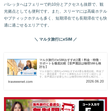
バレッタへはフェリーで約10分とアクセスも抜群で、観
光拠点としても便利です。また、スリーマには高級ホテル
やブティックホテルも多く、短期滞在でも長期滞在でも快
適に過ごせるエリアです。
＼ マルタ旅行にeSIM ／
マルタ旅行のeSIMおすすめ3選！料金・特徴・
サポートを徹底比較【音声通話は物理SIMも検
討を】
マルタ旅行に便利なeSIMおすすめ3選を徹底比較。料金プ
ラン・通信速度・サポート体制をわかりやすく紹介しま
す。音声通話が必要な方には物理SIMの利用も検討を。快
適なマルタ滞在の通信手段選びに役立つガイドです。
2026.06.20
traveeenet.com