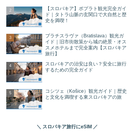
【スロバキア】ポプラト観光完全ガイ
ド｜タトラ山脈の玄関口で大自然と歴
史を満喫！
ブラチスラヴァ（Bratislava）観光ガ
イド｜旧市街散策から城の絶景・オス
スメホテルまで完全案内【スロバキア
旅行】
スロバキアの治安は良い？安全に旅行
するための完全ガイド
コシツェ（Košice）観光ガイド｜歴史
と文化を満喫する東スロバキアの旅
＼ スロバキア旅行にeSIM ／