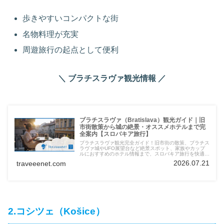
歩きやすいコンパクトな街
名物料理が充実
周遊旅行の起点として便利
＼ ブラチスラヴァ観光情報 ／
ブラチスラヴァ（Bratislava）観光ガイド｜旧
市街散策から城の絶景・オススメホテルまで完
全案内【スロバキア旅行】
ブラチスラヴァ観光完全ガイド！旧市街の散策、ブラチス
ラヴァ城やUFO展望台など絶景スポット、家族やカップ
ルにおすすめのホテル情報まで、スロバキア旅行を快適に
楽しむための情報を徹底解説。
2026.07.21
traveeenet.com
2.コシツェ（Košice）