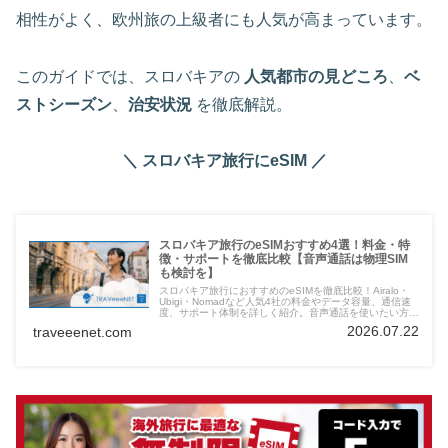
相性がよく、欧州旅の上級者にも人気が高まっています。
このガイドでは、スロバキアの
人気都市の見どころ
、
ベ
ストシーズン
、
治安状況
を徹底解説。
＼ スロバキア旅行にeSIM ／
スロバキア旅行のeSIMおすすめ4選！料金・特
徴・サポートを徹底比較【音声通話は物理SIM
も検討を】
スロバキア旅行におすすめのeSIMを徹底比較！Airalo・
Ubigi・Nomadなど人気4社の料金やデータ容量、通信速
度、サポート体制を詳しく紹介。音声通話を使いたい方に
は物理SIMの選択肢も解説します。
2026.07.22
traveeenet.com