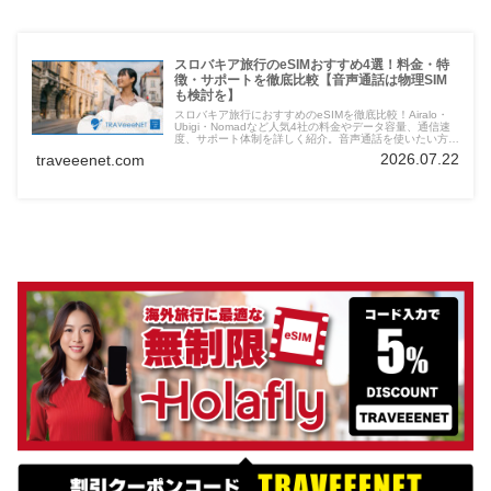
スロバキア旅行のeSIMおすすめ4選！料金・特
徴・サポートを徹底比較【音声通話は物理SIM
も検討を】
スロバキア旅行におすすめのeSIMを徹底比較！Airalo・
Ubigi・Nomadなど人気4社の料金やデータ容量、通信速
度、サポート体制を詳しく紹介。音声通話を使いたい方に
は物理SIMの選択肢も解説します。
2026.07.22
traveeenet.com