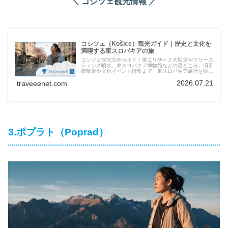
＼
コシツェ
観光情報 ／
コシツェ（Košice）観光ガイド｜歴史と文化を
満喫する東スロバキアの旅
コシツェ観光完全ガイド！聖エリザベス大聖堂やフリース
ティング噴水、東スロバキア博物館などの見どころ、旧市
街散策や文化イベント情報まで、東スロバキア旅行を快適
に楽しむための情報を徹底解説。
2026.07.21
traveeenet.com
3.ポプラト（Poprad）