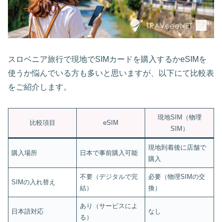
スロベニア旅行で現地でSIMカードを購入するかeSIMを
使うか悩んでいる方も多いと思いますが、以下にて比較表
をご紹介します。
現地SIM（物理
比較項目
eSIM
SIM）
現地到着後に店舗で
購入場所
日本で事前購入可能
購入
不要（デジタルで完
必要（物理SIMの交
SIMの入れ替え
結）
換）
あり（サービスによ
日本語対応
なし
る）