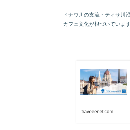
ドナウ川の支流・ティサ川
カフェ文化が根づいていま
traveeenet.com