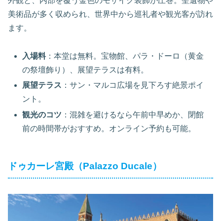
外観と、内部を覆う金色のモザイク装飾が圧巻。聖遺物や
美術品が多く収められ、世界中から巡礼者や観光客が訪れ
ます。
入場料
：本堂は無料。宝物館、パラ・ドーロ（黄金
の祭壇飾り）、展望テラスは有料。
展望テラス
：サン・マルコ広場を見下ろす絶景ポイ
ント。
観光のコツ
：混雑を避けるなら午前中早めか、閉館
前の時間帯がおすすめ。オンライン予約も可能。
ドゥカーレ宮殿（Palazzo Ducale）