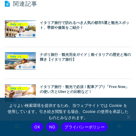
関連記事
イタリア旅行で訪れるべき人気の都市5選と観光スポッ
Italy（イタリア）
ト、季節や服装をご紹介！
ナポリ旅行・観光完全ガイド｜南イタリアの歴史と海の
Italy（イタリア）
輝き【イタリア旅行】
イタリア旅行・観光で必須！配車アプリ「Free Now」
Italy（イタリア）
の使い方とUberとの比較など！
よりよい検索環境を提供するため、当ウェブサイトでは Cookie を
使用しています。引き続き閲覧する場合、Cookie の使用を承諾した
ものとみなされます。
スポンサーリンク
OK
NG
プライバシーポリシー
メニュー
ホーム
検索
トップ