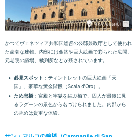
かつてヴェネツィア共和国総督の公邸兼政庁として使われ
た豪奢な建物。内部には金箔や巨大絵画で彩られた広間、
元老院の議場、裁判所などが残されています。
必見スポット
：ティントレットの巨大絵画「天
国」、豪華な黄金階段（Scala d’Oro）。
ため息橋
：宮殿と牢獄を結ぶ橋で、囚人が最後に見
るラグーンの景色から名づけられました。内部から
の眺めは貴重な体験。
サン・マルコの鐘楼（Campanile di San