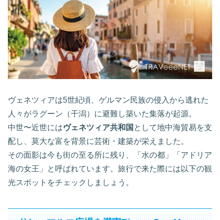
ヴェネツィアは5世紀頃、ゲルマン民族の侵入から逃れた
人々がラグーン（干潟）に避難し築いた集落が起源。
中世〜近世には
ヴェネツィア共和国
として地中海貿易を支
配し、莫大な富を背景に芸術・建築が栄えました。
その面影は今も街の至る所に残り、「水の都」「アドリア
海の女王」と呼ばれています。旅行で来た際には以下の観
光スポットをチェックしましょう。