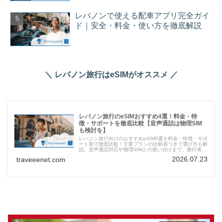
レバノンで使える配車アプリ完全ガイ
ド｜安全・料金・使い方を徹底解説
＼ レバノン旅行はeSIMがオススメ ／
レバノン旅行のeSIMおすすめ4選！料金・特
徴・サポートを徹底比較【音声通話は物理SIM
も検討を】
レバノン旅行向けのおすすめeSIM5選を料金・特徴・サポ
ート面で徹底比較！主要プランの比較表つきで選び方も解
説。音声通話対応や物理SIMとの使い分けまで、旅行者に
必要な情報をわかりやすく紹介します。
2026.07.23
traveeenet.com