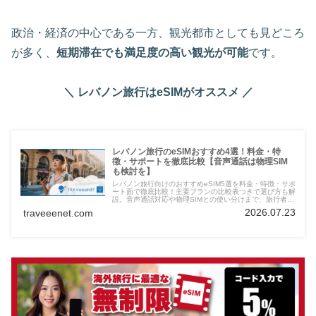
政治・経済の中心である一方、観光都市としても見どころ
が多く、
短期滞在でも満足度の高い観光が可能
です。
＼ レバノン旅行はeSIMがオススメ ／
レバノン旅行のeSIMおすすめ4選！料金・特
徴・サポートを徹底比較【音声通話は物理SIM
も検討を】
レバノン旅行向けのおすすめeSIM5選を料金・特徴・サポ
ート面で徹底比較！主要プランの比較表つきで選び方も解
説。音声通話対応や物理SIMとの使い分けまで、旅行者に
必要な情報をわかりやすく紹介します。
2026.07.23
traveeenet.com