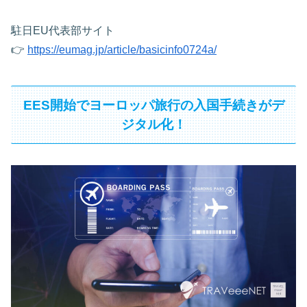
駐日EU代表部サイト
👉
https://eumag.jp/article/basicinfo0724a/
EES開始でヨーロッパ旅行の入国手続きがデ
ジタル化！