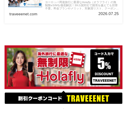
ヨーロッパ周遊旅行に最適なHolafly（オラフライ）の無
制限eSIMを徹底解説！39カ国対応で国境を越えても切替
不要。料金プランやメリット、対象国リスト、クーポン情
報まで詳しく紹介します。
2026.07.25
traveeenet.com