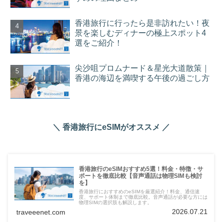
香港旅行に行ったら是非訪れたい！夜
景を楽しむディナーの極上スポット4
選をご紹介！
尖沙咀プロムナード＆星光大道散策｜
香港の海辺を満喫する午後の過ごし方
＼ 香港旅行にeSIMがオススメ ／
香港旅行のeSIMおすすめ5選！料金・特徴・サ
ポートを徹底比較【音声通話は物理SIMも検討
を】
香港旅行におすすめのeSIMを厳選紹介！料金、通信速
度、サポート体制まで徹底比較。音声通話が必要な方には
物理SIMの選択肢も解説します。
2026.07.21
traveeenet.com