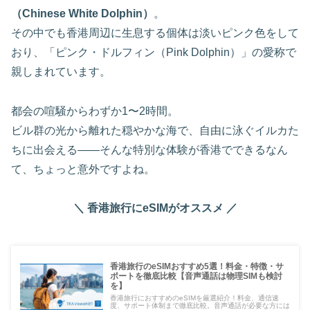
（Chinese White Dolphin）
。
その中でも香港周辺に生息する個体は淡いピンク色をして
おり、「ピンク・ドルフィン（Pink Dolphin）」の愛称で
親しまれています。
都会の喧騒からわずか1〜2時間。
ビル群の光から離れた穏やかな海で、自由に泳ぐイルカた
ちに出会える——そんな特別な体験が香港でできるなん
て、ちょっと意外ですよね。
＼ 香港旅行にeSIMがオススメ ／
香港旅行のeSIMおすすめ5選！料金・特徴・サ
ポートを徹底比較【音声通話は物理SIMも検討
を】
香港旅行におすすめのeSIMを厳選紹介！料金、通信速
度、サポート体制まで徹底比較。音声通話が必要な方には