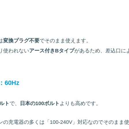
は
変換プラグ不要
でそのまま使えます。
り使われない
アース付きBタイプ
があるため、差込口に
60Hz
ボルト
で、
日本の100ボルト
よりも高めです。
の充電器の多くは「100-240V」対応なのでそのまま