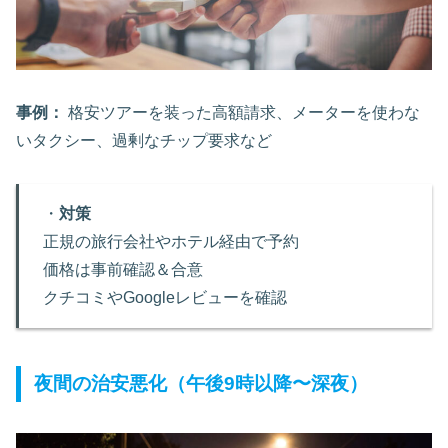
事例：
格安ツアーを装った高額請求、メーターを使わな
いタクシー、過剰なチップ要求など
・
対策
正規の旅行会社やホテル経由で予約
価格は事前確認＆合意
クチコミやGoogleレビューを確認
夜間の治安悪化（午後9時以降〜深夜）