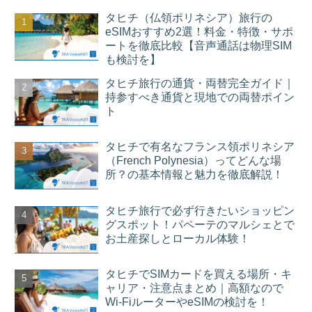
タヒチ（仏領ポリネシア）旅行の
eSIMおすすめ2選！料金・特徴・サポ
ートを徹底比較【音声通話は物理SIM
も検討を】
タヒチ旅行の通貨・両替完全ガイド｜
持参すべき通貨と現地での両替ポイン
ト
タヒチで有名なフランス領ポリネシア
（French Polynesia）ってどんな場
所？の基本情報と魅力を徹底解説！
タヒチ旅行で必ず行きたいショッピン
グスポット！パペーテのマルシェとで
お土産探しとローカル体験！
タヒチでSIMカードを買える場所・キ
ャリア・注意点まとめ｜高額なので
Wi-FiルーターやeSIMの検討を！