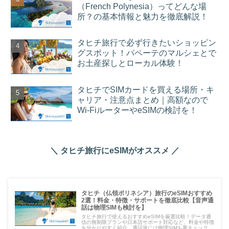
（French Polynesia）ってどんな場
所？の基本情報と魅力を徹底解説！
タヒチ旅行で必ず行きたいショッピン
グスポット！パペーテのマルシェとで
お土産探しとローカル体験！
タヒチでSIMカードを買える場所・キ
ャリア・注意点まとめ｜高額なので
Wi-FiルーターやeSIMの検討を！
＼ タヒチ旅行にeSIMがオススメ ／
タヒチ（仏領ポリネシア）旅行のeSIMおすすめ
2選！料金・特徴・サポートを徹底比較【音声通
話は物理SIMも検討を】
タヒチ旅行で使えるおすすめeSIMを厳選比較！データ通
信の無制限プランや日本語サポート対応など、料金や特徴
を分かりやすく紹介。通話派には物理SIMも要チェック。