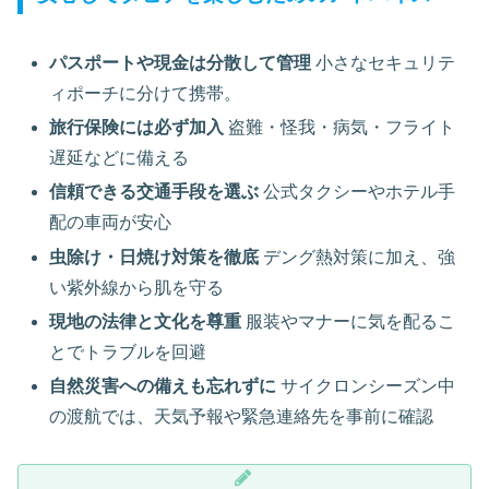
パスポートや現金は分散して管理
小さなセキュリテ
ィポーチに分けて携帯。
旅行保険には必ず加入
盗難・怪我・病気・フライト
遅延などに備える
信頼できる交通手段を選ぶ
公式タクシーやホテル手
配の車両が安心
虫除け・日焼け対策を徹底
デング熱対策に加え、強
い紫外線から肌を守る
現地の法律と文化を尊重
服装やマナーに気を配るこ
とでトラブルを回避
自然災害への備えも忘れずに
サイクロンシーズン中
の渡航では、天気予報や緊急連絡先を事前に確認