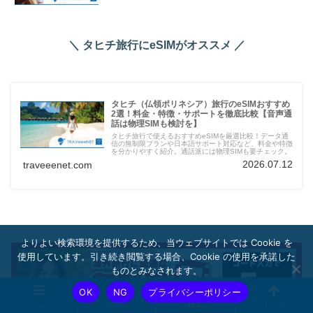
＼ タヒチ旅行にeSIMがオススメ ／
タヒチ（仏領ポリネシア）旅行のeSIMおすすめ
2選！料金・特徴・サポートを徹底比較【音声通
話は物理SIMも検討を】
タヒチ旅行で使えるおすすめeSIMを厳選比較！データ通
信の無制限プランや日本語サポート対応など、料金や特徴
を分かりやすく紹介。通話派には物理SIMも要チェック。
2026.07.12
traveeenet.com
よりよい検索環境を提供するため、当ウェブサイトでは Cookie を
使用しています。引き続き閲覧する場合、Cookie の使用を承諾した
ものとみなされます。
OK
NG
プライバシーポリシー
メニュー
ホーム
検索
トップ