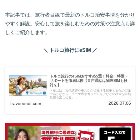
本記事では、旅行者目線で最新のトルコ治安事情を分かり
やすく解説。安心して旅を楽しむための対策や注意点も詳
しくご紹介します。
＼ トルコ旅行にeSIM ／
トルコ旅行のeSIMおすすめ5選！料金・特徴・
サポートを徹底比較【音声通話は物理SIMも検
討を】
トルコは、古代遺跡やモスクが点在する歴史と文化の宝庫
でありながら、エーゲ海やカッパドキアなどの壮大な自然
景観も楽しめる、...
2026.07.06
traveeenet.com