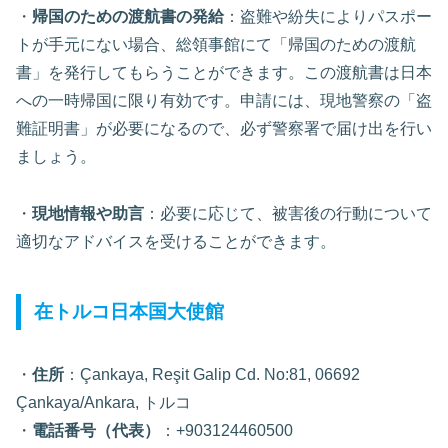
・
帰国のための渡航書の発給
：盗難や紛失によりパスポー
トが手元にない場合、総領事館にて「帰国のための渡航
書」を発行してもらうことができます。この渡航書は日本
への一時帰国に限り有効です。申請には、現地警察の「盗
難証明書」が必要になるので、必ず警察署で届け出を行い
ましょう。
・
現地情報や助言
：必要に応じて、被害後の行動について
適切なアドバイスを受けることができます。
在トルコ日本国大使館
・
住所
：Çankaya, Reşit Galip Cd. No:81, 06692
Çankaya/Ankara, トルコ
・
電話番号（代表）
：+903124460500