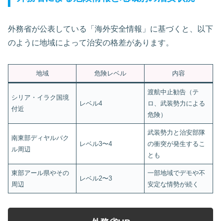
外務省が公表している「海外安全情報」に基づくと、以下
のように地域によって治安の格差があります。
地域
危険レベル
内容
渡航中止勧告（テ
シリア・イラク国境
レベル4
ロ、武装勢力による
付近
危険）
武装勢力と治安部隊
南東部ディヤルバク
レベル3〜4
の衝突が発生するこ
ル周辺
とも
東部アール県やその
一部地域でデモや不
レベル2〜3
周辺
安定な情勢が続く