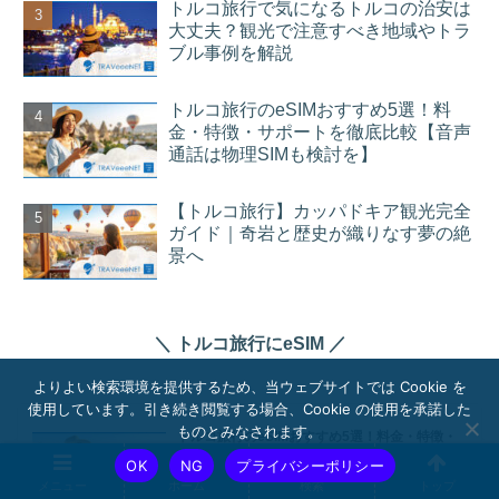
トルコ旅行で気になるトルコの治安は
大丈夫？観光で注意すべき地域やトラ
ブル事例を解説
トルコ旅行のeSIMおすすめ5選！料
金・特徴・サポートを徹底比較【音声
通話は物理SIMも検討を】
【トルコ旅行】カッパドキア観光完全
ガイド｜奇岩と歴史が織りなす夢の絶
景へ
＼ トルコ旅行にeSIM ／
よりよい検索環境を提供するため、当ウェブサイトでは Cookie を
使用しています。引き続き閲覧する場合、Cookie の使用を承諾した
ものとみなされます。
トルコ旅行のeSIMおすすめ5選！料金・特徴・
サポートを徹底比較【音声通話は物理SIMも検
OK
NG
プライバシーポリシー
討を】
メニュー
ホーム
検索
トップ
トルコは、古代遺跡やモスクが点在する歴史と文化の宝庫