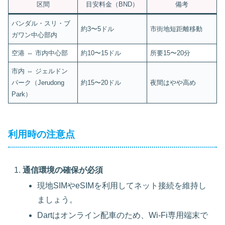
区間
目安料金（BND）
備考
バンダル・スリ・ブ
約3〜5ドル
市街地短距離移動
ガワン中心部内
空港 ⇔ 市内中心部
約10〜15ドル
所要15〜20分
市内 ⇔ ジェルドン
パーク（Jerudong
約15〜20ドル
夜間はやや高め
Park）
利用時の注意点
通信環境の確保が必須
現地SIMやeSIMを利用してネット接続を維持し
ましょう。
Dartはオンライン配車のため、Wi-Fi専用端末で