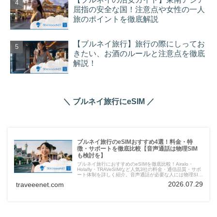
屈指の安全な国！注意点や女性の一人
旅のポイントを徹底解説
【ブルネイ旅行】旅行の際にしってお
きたい、お酒のルールと注意点を徹底
解説！
＼ ブルネイ旅行にeSIM ／
ブルネイ旅行のeSIMおすすめ4選！料金・特
徴・サポートを徹底比較【音声通話は物理SIM
も検討を】
ブルネイ旅行におすすめのeSIMを徹底比較！Airalo・
Holafly・TRAVeSIMなど人気3社の料金・通信品質・サポ
ート体制を詳しく紹介。音声通話が必要な人には物理SIM
の併用も検討を。快適なネット環境でブルネイ観光を満喫
2026.07.29
traveeenet.com
しよう。