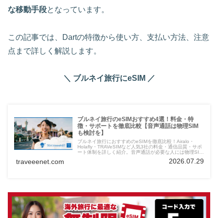
な移動手段
となっています。
この記事では、Dartの特徴から使い方、支払い方法、注意
点まで詳しく解説します。
＼ ブルネイ旅行にeSIM ／
ブルネイ旅行のeSIMおすすめ4選！料金・特
徴・サポートを徹底比較【音声通話は物理SIM
も検討を】
ブルネイ旅行におすすめのeSIMを徹底比較！Airalo・
Holafly・TRAVeSIMなど人気3社の料金・通信品質・サポ
ート体制を詳しく紹介。音声通話が必要な人には物理SIM
の併用も検討を。快適なネット環境でブルネイ観光を満喫
2026.07.29
traveeenet.com
しよう。