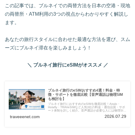
この記事では、ブルネイでの両替方法を日本の空港・現地
の両替所・ATM利用の3つの視点からわかりやすく解説し
ます。
あなたの旅行スタイルに合わせた最適な方法を選び、スム
ーズにブルネイ滞在を楽しみましょう！
＼ ブルネイ旅行にeSIMがオススメ ／
ブルネイ旅行のeSIMおすすめ4選！料金・特
徴・サポートを徹底比較【音声通話は物理SIM
も検討を】
ブルネイ旅行におすすめのeSIMを徹底比較！Airalo・
Holafly・TRAVeSIMなど人気3社の料金・通信品質・サポ
ート体制を詳しく紹介。音声通話が必要な人には物理SIM
の併用も検討を。快適なネット環境でブルネイ観光を満喫
2026.07.29
traveeenet.com
しよう。