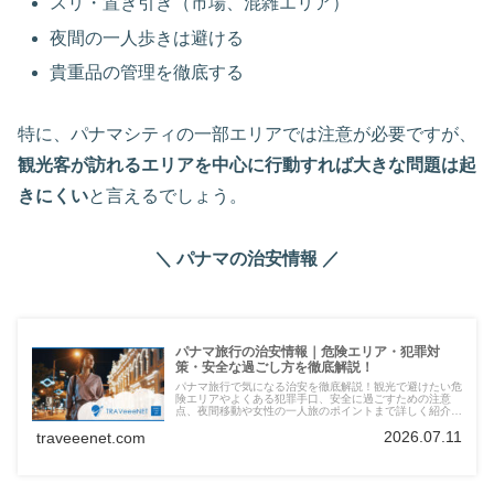
スリ・置き引き（市場、混雑エリア）
夜間の一人歩きは避ける
貴重品の管理を徹底する
特に、パナマシティの一部エリアでは注意が必要ですが、
観光客が訪れるエリアを中心に行動すれば大きな問題は起
きにくい
と言えるでしょう。
＼ パナマの治安情報 ／
パナマ旅行の治安情報｜危険エリア・犯罪対
策・安全な過ごし方を徹底解説！
パナマ旅行で気になる治安を徹底解説！観光で避けたい危
険エリアやよくある犯罪手口、安全に過ごすための注意
点、夜間移動や女性の一人旅のポイントまで詳しく紹介。
最新の治安状況を踏まえて安心の旅をサポートします。
2026.07.11
traveeenet.com