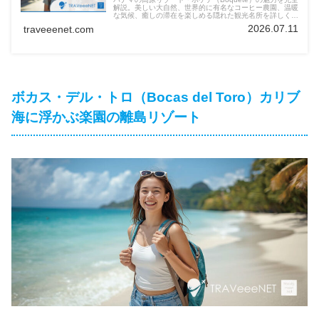
解説。美しい大自然、世界的に有名なコーヒー農園、温暖
な気候、癒しの滞在を楽しめる隠れた観光名所を詳しく紹
介します。
2026.07.11
traveeenet.com
ボカス・デル・トロ（Bocas del Toro）カリブ
海に浮かぶ楽園の離島リゾート