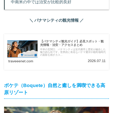
中南米の中では治安が比較的良好
＼ パナマシティの観光情報 ／
【パナマシティ観光ガイド】必見スポット・観
光情報・治安・アクセスまとめ
中米の玄関口、パナマシティは近代都市と歴史が融合した
魅力的な街です。世界的に有名なパナマ運河や植民地時代
の面影を残すカス...
2026.07.11
traveeenet.com
ボケテ（Boquete）自然と癒しを満喫できる高
原リゾート