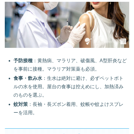
予防接種
：黄熱病、マラリア、破傷風、A型肝炎など
を事前に接種。マラリア対策薬も必須。
食事・飲み水
：生水は絶対に避け、必ずペットボト
ルの水を使用。屋台の食事は控えめにし、加熱済み
のものを選ぶ。
蚊対策
：長袖・長ズボン着用、蚊帳や蚊よけスプレ
ーを活用。